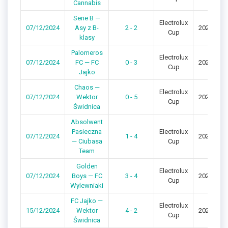
Cannabis
Serie B —
Electrolux
07/12/2024
Asy z B-
2 - 2
2024/202
Cup
klasy
Palomeros
Electrolux
07/12/2024
FC — FC
0 - 3
2024/202
Cup
Jajko
Chaos —
Electrolux
07/12/2024
Wektor
0 - 5
2024/202
Cup
Świdnica
Absolwent
Pasieczna
Electrolux
07/12/2024
1 - 4
2024/202
— Ciubasa
Cup
Team
Golden
Electrolux
07/12/2024
Boys — FC
3 - 4
2024/202
Cup
Wylewniaki
FC Jajko —
Electrolux
15/12/2024
Wektor
4 - 2
2024/202
Cup
Świdnica