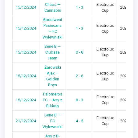
Chaos —
Electrolux
15/12/2024
1 - 3
2024/202
Cannabis
Cup
Absolwent
Pasieczna
Electrolux
15/12/2024
1 - 3
2024/202
— FC
Cup
Wylewniaki
Serie B —
Electrolux
15/12/2024
Ciubasa
0 - 8
2024/202
Cup
Team
Żarowski
Ajax —
Electrolux
15/12/2024
2 - 6
2024/202
Golden
Cup
Boys
Palomeros
Electrolux
15/12/2024
FC — Asy z
8 - 3
2024/202
Cup
B-klasy
Serie B —
Electrolux
21/12/2024
FC
4 - 5
2024/202
Cup
Wylewniaki
Asy z B-