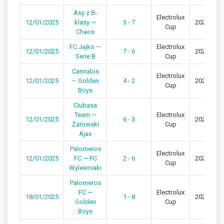
Asy z B-
Electrolux
12/01/2025
klasy —
3 - 7
2024/202
Cup
Chaos
FC Jajko —
Electrolux
12/01/2025
7 - 6
2024/202
Serie B
Cup
Cannabis
Electrolux
12/01/2025
— Golden
4 - 2
2024/202
Cup
Boys
Ciubasa
Team —
Electrolux
12/01/2025
6 - 3
2024/202
Żarowski
Cup
Ajax
Palomeros
Electrolux
12/01/2025
FC — FC
2 - 6
2024/202
Cup
Wylewniaki
Palomeros
FC —
Electrolux
18/01/2025
1 - 8
2024/202
Golden
Cup
Boys