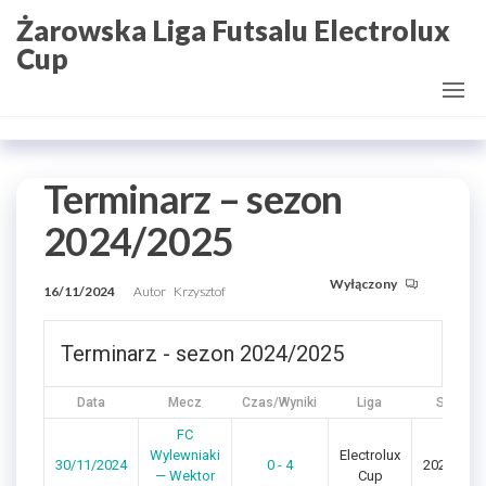
Przejdź
Żarowska Liga Futsalu Electrolux
do
Cup
treści
Terminarz – sezon
2024/2025
Wyłączony
16/11/2024
Autor
Krzysztof
Terminarz - sezon 2024/2025
Data
Mecz
Czas/Wyniki
Liga
Sezon
FC
Wylewniaki
Electrolux
30/11/2024
0 - 4
2024/202
— Wektor
Cup