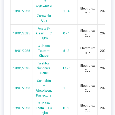
FC
Wylewniaki
Electrolux
18/01/2025
—
1 - 4
2024/202
Cup
Żarowski
Ajax
Asy z B-
Electrolux
18/01/2025
klasy — FC
0 - 4
2024/202
Cup
Jajko
Ciubasa
Electrolux
18/01/2025
Team —
5 - 2
2024/202
Cup
Chaos
Wektor
Electrolux
18/01/2025
Świdnica
17 - 6
2024/202
Cup
— Serie B
Cannabis
—
Electrolux
18/01/2025
1 - 0
2024/202
Absolwent
Cup
Pasieczna
Ciubasa
Electrolux
19/01/2025
Team — FC
8 - 2
2024/202
Cup
Jajko