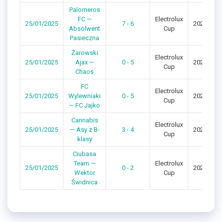
Palomeros
FC —
Electrolux
25/01/2025
7 - 6
2024/202
Absolwent
Cup
Pasieczna
Żarowski
Electrolux
25/01/2025
Ajax —
0 - 5
2024/202
Cup
Chaos
FC
Electrolux
25/01/2025
Wylewniaki
0 - 5
2024/202
Cup
— FC Jajko
Cannabis
Electrolux
25/01/2025
— Asy z B-
3 - 4
2024/202
Cup
klasy
Ciubasa
Team —
Electrolux
25/01/2025
0 - 2
2024/202
Wektor
Cup
Świdnica