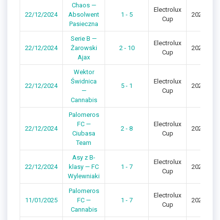
Chaos —
Electrolux
22/12/2024
Absolwent
1 - 5
2024/202
Cup
Pasieczna
Serie B —
Electrolux
22/12/2024
Żarowski
2 - 10
2024/202
Cup
Ajax
Wektor
Świdnica
Electrolux
22/12/2024
5 - 1
2024/202
—
Cup
Cannabis
Palomeros
FC —
Electrolux
22/12/2024
2 - 8
2024/202
Ciubasa
Cup
Team
Asy z B-
Electrolux
22/12/2024
klasy — FC
1 - 7
2024/202
Cup
Wylewniaki
Palomeros
Electrolux
11/01/2025
FC —
1 - 7
2024/202
Cup
Cannabis