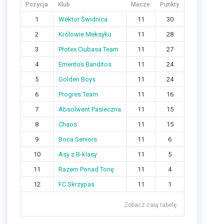
Pozycja
Klub
Mecze
Punkty
1
Wektor Świdnica
11
30
2
Królowie Meksyku
11
28
3
Płotex Ciubasa Team
11
27
4
Emeritos Banditos
11
24
5
Golden Boys
11
24
6
Progres Team
11
16
7
Absolwent Pasieczna
11
15
8
Chaos
11
15
9
Boca Seniors
11
6
10
Asy z B-klasy
11
5
11
Razem Ponad Tonę
11
4
12
FC Skrzypas
11
1
Zobacz całą tabelę