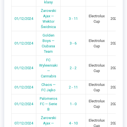
klasy
Żarowski
Ajax —
Electrolux
01/12/2024
3 - 11
2024/202
Wektor
Cup
Świdnica
Golden
Boys —
Electrolux
01/12/2024
3 - 6
2024/202
Ciubasa
Cup
Team
FC
Wylewniaki
Electrolux
01/12/2024
2 - 2
2024/202
—
Cup
Cannabis
Chaos —
Electrolux
01/12/2024
2 - 11
2024/202
FC Jajko
Cup
Palomeros
Electrolux
01/12/2024
FC — Serie
1 - 0
2024/202
Cup
B
Żarowski
Electrolux
07/12/2024
Ajax —
4 - 10
2024/202
Cup