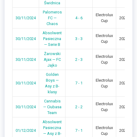
Świdnica
Palomeros
Electrolux
30/11/2024
FC —
4 - 6
2024/202
Cup
Chaos
Absolwent
Electrolux
30/11/2024
Pasieczna
3 - 3
2024/202
Cup
— Serie B
Żarowski
Electrolux
30/11/2024
Ajax — FC
2 - 3
2024/202
Cup
Jajko
Golden
Boys —
Electrolux
30/11/2024
7 - 1
2024/202
Asy z B-
Cup
klasy
Cannabis
Electrolux
30/11/2024
— Ciubasa
2 - 2
2024/202
Cup
Team
Absolwent
Pasieczna
Electrolux
01/12/2024
7 - 1
2024/202
— Asy z B-
Cup