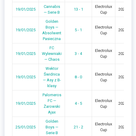
Cannabis
Electrolux
19/01/2025
13 - 1
2024/202
— Serie B
Cup
Golden
Boys —
Electrolux
19/01/2025
5 - 1
2024/202
Absolwent
Cup
Pasieczna
FC
Electrolux
19/01/2025
Wylewniaki
3 - 4
2024/202
Cup
— Chaos
Wektor
Świdnica
Electrolux
19/01/2025
8 - 0
2024/202
— Asy z B-
Cup
klasy
Palomeros
FC —
Electrolux
19/01/2025
4 - 5
2024/202
Żarowski
Cup
Ajax
Golden
Electrolux
25/01/2025
Boys —
21 - 2
2024/202
Cup
Serie B