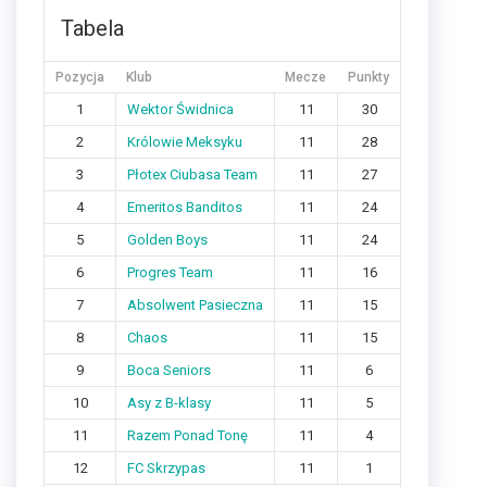
Tabela
Pozycja
Klub
Mecze
Punkty
1
Wektor Świdnica
11
30
2
Królowie Meksyku
11
28
3
Płotex Ciubasa Team
11
27
4
Emeritos Banditos
11
24
5
Golden Boys
11
24
6
Progres Team
11
16
7
Absolwent Pasieczna
11
15
8
Chaos
11
15
9
Boca Seniors
11
6
10
Asy z B-klasy
11
5
11
Razem Ponad Tonę
11
4
12
FC Skrzypas
11
1