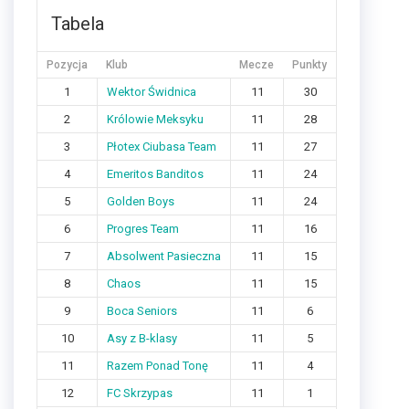
Tabela
Pozycja
Klub
Mecze
Punkty
1
Wektor Świdnica
11
30
2
Królowie Meksyku
11
28
3
Płotex Ciubasa Team
11
27
4
Emeritos Banditos
11
24
5
Golden Boys
11
24
6
Progres Team
11
16
7
Absolwent Pasieczna
11
15
8
Chaos
11
15
9
Boca Seniors
11
6
10
Asy z B-klasy
11
5
11
Razem Ponad Tonę
11
4
12
FC Skrzypas
11
1