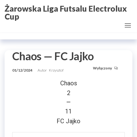
Przejdź
Żarowska Liga Futsalu Electrolux
do
Cup
treści
Chaos — FC Jajko
Wyłączony
01/12/2024
Autor
Krzysztof
Chaos
2
—
11
FC Jajko