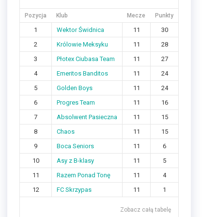
Pozycja
Klub
Mecze
Punkty
1
Wektor Świdnica
11
30
2
Królowie Meksyku
11
28
3
Płotex Ciubasa Team
11
27
4
Emeritos Banditos
11
24
5
Golden Boys
11
24
6
Progres Team
11
16
7
Absolwent Pasieczna
11
15
8
Chaos
11
15
9
Boca Seniors
11
6
10
Asy z B-klasy
11
5
11
Razem Ponad Tonę
11
4
12
FC Skrzypas
11
1
Zobacz całą tabelę