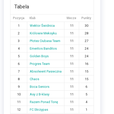
Tabela
Pozycja
Klub
Mecze
Punkty
1
Wektor Świdnica
11
30
2
Królowie Meksyku
11
28
3
Płotex Ciubasa Team
11
27
4
Emeritos Banditos
11
24
5
Golden Boys
11
24
6
Progres Team
11
16
7
Absolwent Pasieczna
11
15
8
Chaos
11
15
9
Boca Seniors
11
6
10
Asy z B-klasy
11
5
11
Razem Ponad Tonę
11
4
12
FC Skrzypas
11
1