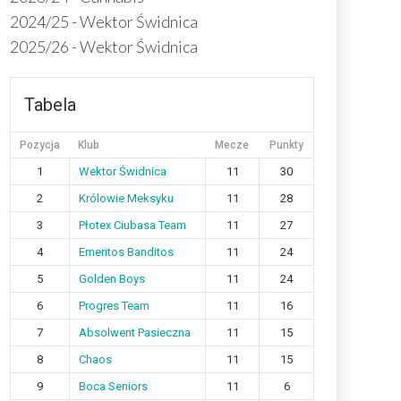
2024/25 - Wektor Świdnica
2025/26 - Wektor Świdnica
Tabela
Pozycja
Klub
Mecze
Punkty
1
Wektor Świdnica
11
30
2
Królowie Meksyku
11
28
3
Płotex Ciubasa Team
11
27
4
Emeritos Banditos
11
24
5
Golden Boys
11
24
6
Progres Team
11
16
7
Absolwent Pasieczna
11
15
8
Chaos
11
15
9
Boca Seniors
11
6