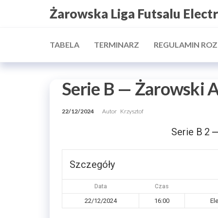
Przejdź
Żarowska Liga Futsalu Elect
do
treści
TABELA
TERMINARZ
REGULAMIN RO
Serie B — Żarowski 
22/12/2024
Autor
Krzysztof
Serie B
2
Szczegóły
Data
Czas
22/12/2024
16:00
El