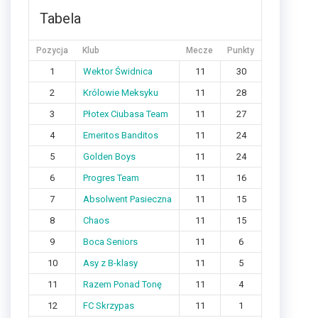
Tabela
Pozycja
Klub
Mecze
Punkty
1
Wektor Świdnica
11
30
2
Królowie Meksyku
11
28
3
Płotex Ciubasa Team
11
27
4
Emeritos Banditos
11
24
5
Golden Boys
11
24
6
Progres Team
11
16
7
Absolwent Pasieczna
11
15
8
Chaos
11
15
9
Boca Seniors
11
6
10
Asy z B-klasy
11
5
11
Razem Ponad Tonę
11
4
12
FC Skrzypas
11
1