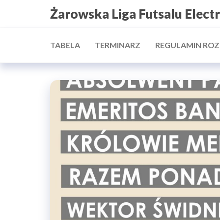
Przejdź
Żarowska Liga Futsalu Elect
do
treści
TABELA
TERMINARZ
REGULAMIN RO