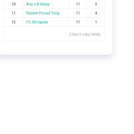
10
Asy z B-klasy
11
5
11
Razem Ponad Tonę
11
4
12
FC Skrzypas
11
1
Zobacz całą tabelę