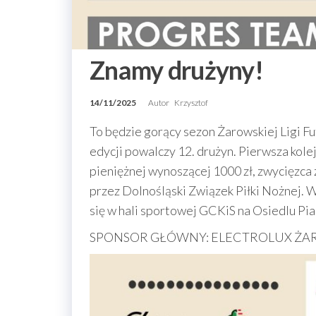
Znamy drużyny!
14/11/2025
Autor
Krzysztof
To będzie gorący sezon Żarowskiej Ligi Fu
edycji powalczy 12. drużyn. Pierwsza kole
pieniężnej wynoszącej 1000 zł, zwycięzc
przez Dolnośląski Związek Piłki Nożnej. 
się w hali sportowej GCKiS na Osiedlu P
SPONSOR GŁÓWNY: ELECTROLUX Ż