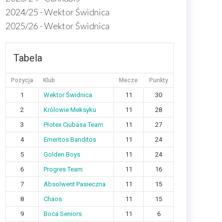
2024/25 - Wektor Świdnica
2025/26 - Wektor Świdnica
Tabela
Pozycja
Klub
Mecze
Punkty
1
Wektor Świdnica
11
30
2
Królowie Meksyku
11
28
3
Płotex Ciubasa Team
11
27
4
Emeritos Banditos
11
24
5
Golden Boys
11
24
6
Progres Team
11
16
7
Absolwent Pasieczna
11
15
8
Chaos
11
15
9
Boca Seniors
11
6