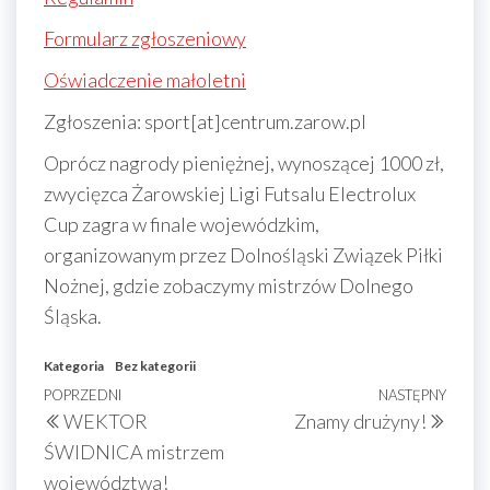
Formularz zgłoszeniowy
Oświadczenie małoletni
Zgłoszenia: sport[at]centrum.zarow.pl
Oprócz nagrody pieniężnej, wynoszącej 1000 zł,
zwycięzca Żarowskiej Ligi Futsalu Electrolux
Cup zagra w finale wojewódzkim,
organizowanym przez Dolnośląski Związek Piłki
Nożnej, gdzie zobaczymy mistrzów Dolnego
Śląska.
Kategoria
Bez kategorii
Nawigacja
Poprzedni
POPRZEDNI
NASTĘPNY
Nast
WEKTOR
Znamy drużyny!
wpisu
wpis
wpis
ŚWIDNICA mistrzem
województwa!