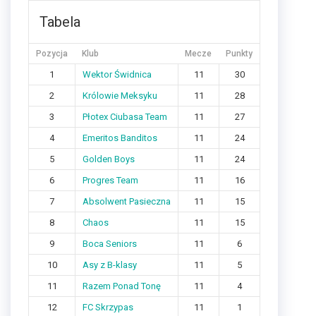
Tabela
Pozycja
Klub
Mecze
Punkty
1
Wektor Świdnica
11
30
2
Królowie Meksyku
11
28
3
Płotex Ciubasa Team
11
27
4
Emeritos Banditos
11
24
5
Golden Boys
11
24
6
Progres Team
11
16
7
Absolwent Pasieczna
11
15
8
Chaos
11
15
9
Boca Seniors
11
6
10
Asy z B-klasy
11
5
11
Razem Ponad Tonę
11
4
12
FC Skrzypas
11
1