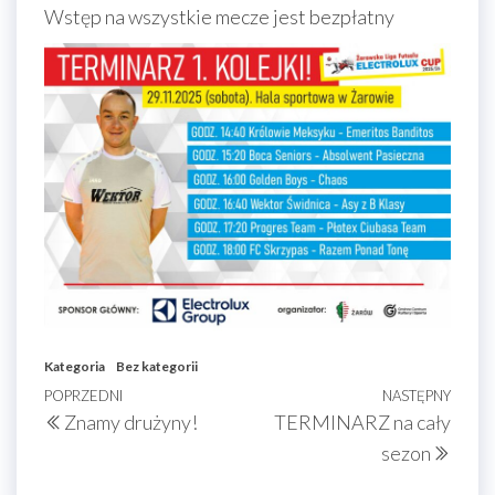
Wstęp na wszystkie mecze jest bezpłatny
Kategoria
Bez kategorii
Nawigacja
Poprzedni
POPRZEDNI
NASTĘPNY
Nast
Znamy drużyny!
TERMINARZ na cały
wpisu
wpis
wpis
sezon