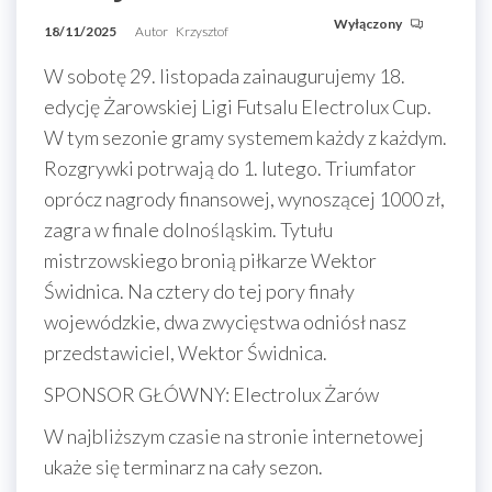
Wyłączony
18/11/2025
Autor
Krzysztof
W sobotę 29. listopada zainaugurujemy 18.
edycję Żarowskiej Ligi Futsalu Electrolux Cup.
W tym sezonie gramy systemem każdy z każdym.
Rozgrywki potrwają do 1. lutego. Triumfator
oprócz nagrody finansowej, wynoszącej 1000 zł,
zagra w finale dolnośląskim. Tytułu
mistrzowskiego bronią piłkarze Wektor
Świdnica. Na cztery do tej pory finały
wojewódzkie, dwa zwycięstwa odniósł nasz
przedstawiciel, Wektor Świdnica.
SPONSOR GŁÓWNY: Electrolux Żarów
W najbliższym czasie na stronie internetowej
ukaże się terminarz na cały sezon.