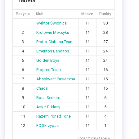
Tabela
Pozycja
Klub
Mecze
Punkty
1
Wektor Świdnica
11
30
2
Królowie Meksyku
11
28
3
Płotex Ciubasa Team
11
27
4
Emeritos Banditos
11
24
5
Golden Boys
11
24
6
Progres Team
11
16
7
Absolwent Pasieczna
11
15
8
Chaos
11
15
9
Boca Seniors
11
6
10
Asy z B-klasy
11
5
11
Razem Ponad Tonę
11
4
12
FC Skrzypas
11
1
Zobacz całą tabelę