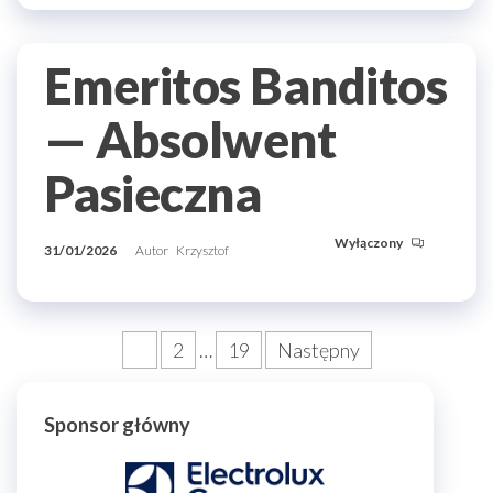
Emeritos Banditos
— Absolwent
Pasieczna
Wyłączony
31/01/2026
Autor
Krzysztof
Stronicowanie
1
2
…
19
Następny
wpisów
Sponsor główny