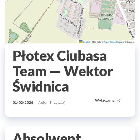
Leaflet
|
Map data ©
OpenStreetMap
contributors
Płotex Ciubasa
Team — Wektor
Świdnica
Wyłączony
01/02/2026
Autor
Krzysztof
Absolwent