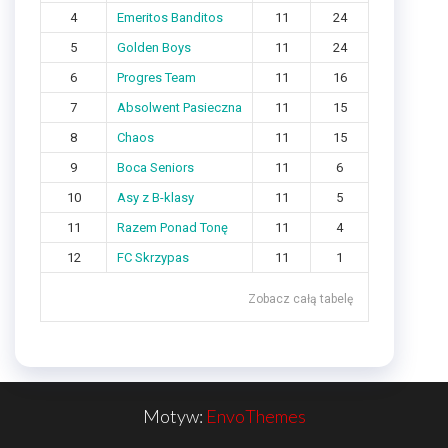
4
Emeritos Banditos
11
24
5
Golden Boys
11
24
6
Progres Team
11
16
7
Absolwent Pasieczna
11
15
8
Chaos
11
15
9
Boca Seniors
11
6
10
Asy z B-klasy
11
5
11
Razem Ponad Tonę
11
4
12
FC Skrzypas
11
1
Zobacz całą tabelę
Motyw:
EnvoThemes