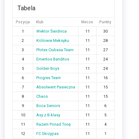
Tabela
Pozycja
Klub
Mecze
Punkty
1
Wektor Świdnica
11
30
2
Królowie Meksyku
11
28
3
Płotex Ciubasa Team
11
27
4
Emeritos Banditos
11
24
5
Golden Boys
11
24
6
Progres Team
11
16
7
Absolwent Pasieczna
11
15
8
Chaos
11
15
9
Boca Seniors
11
6
10
Asy z B-klasy
11
5
11
Razem Ponad Tonę
11
4
12
FC Skrzypas
11
1