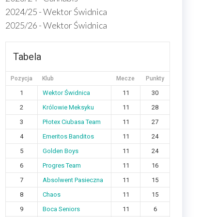
2024/25 - Wektor Świdnica
2025/26 - Wektor Świdnica
Tabela
Pozycja
Klub
Mecze
Punkty
1
Wektor Świdnica
11
30
2
Królowie Meksyku
11
28
3
Płotex Ciubasa Team
11
27
4
Emeritos Banditos
11
24
5
Golden Boys
11
24
6
Progres Team
11
16
7
Absolwent Pasieczna
11
15
8
Chaos
11
15
9
Boca Seniors
11
6