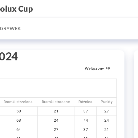
rolux Cup
ZGRYWEK
2024
Wyłączony
Bramki strzelone
Bramki stracone
Różnica
Punkty
58
21
37
27
68
24
44
24
64
27
37
21