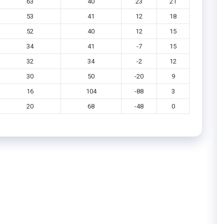
63
40
23
21
53
41
12
18
52
40
12
15
34
41
-7
15
32
34
-2
12
30
50
-20
9
16
104
-88
3
20
68
-48
0