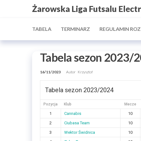
Przejdź
Żarowska Liga Futsalu Elect
do
treści
TABELA
TERMINARZ
REGULAMIN RO
Tabela sezon 2023/
16/11/2023
Autor
Krzysztof
Tabela sezon 2023/2024
Pozycja
Klub
Mecze
1
Cannabis
10
2
Ciubasa Team
10
3
Wektor Świdnica
10