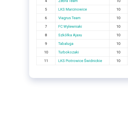
4
Zebra Team
10
5
LKS Marcinowice
10
6
Viagrus Team
10
7
FC Wylewniaki
10
8
Szkółka Ajaxu
10
9
Tabaluga
10
10
Turbokozaki
10
11
LKS Piotrowice Świdnickie
10