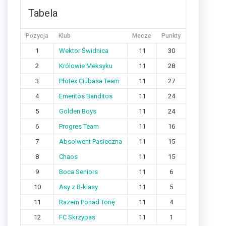
Tabela
Pozycja
Klub
Mecze
Punkty
1
Wektor Świdnica
11
30
2
Królowie Meksyku
11
28
3
Płotex Ciubasa Team
11
27
4
Emeritos Banditos
11
24
5
Golden Boys
11
24
6
Progres Team
11
16
7
Absolwent Pasieczna
11
15
8
Chaos
11
15
9
Boca Seniors
11
6
10
Asy z B-klasy
11
5
11
Razem Ponad Tonę
11
4
12
FC Skrzypas
11
1