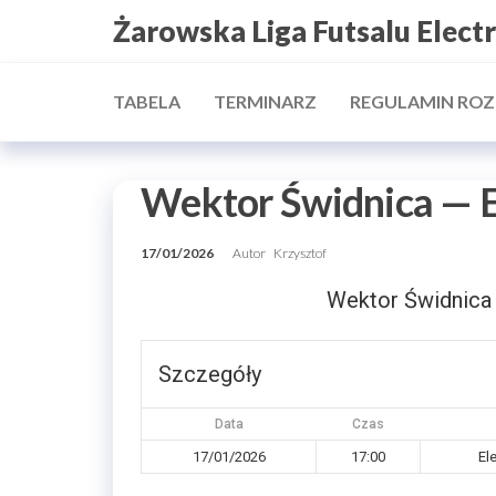
Przejdź
Żarowska Liga Futsalu Elect
do
treści
TABELA
TERMINARZ
REGULAMIN RO
Wektor Świdnica — E
17/01/2026
Autor
Krzysztof
Wektor Świdnica
Szczegóły
Data
Czas
17/01/2026
17:00
El