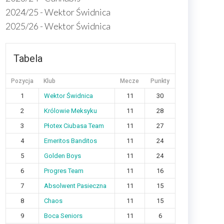
2024/25 - Wektor Świdnica
2025/26 - Wektor Świdnica
Tabela
Pozycja
Klub
Mecze
Punkty
1
Wektor Świdnica
11
30
2
Królowie Meksyku
11
28
3
Płotex Ciubasa Team
11
27
4
Emeritos Banditos
11
24
5
Golden Boys
11
24
6
Progres Team
11
16
7
Absolwent Pasieczna
11
15
8
Chaos
11
15
9
Boca Seniors
11
6