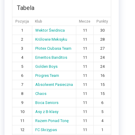
Tabela
Pozycja
Klub
Mecze
Punkty
1
Wektor Świdnica
11
30
2
Królowie Meksyku
11
28
3
Płotex Ciubasa Team
11
27
4
Emeritos Banditos
11
24
5
Golden Boys
11
24
6
Progres Team
11
16
7
Absolwent Pasieczna
11
15
8
Chaos
11
15
9
Boca Seniors
11
6
10
Asy z B-klasy
11
5
11
Razem Ponad Tonę
11
4
12
FC Skrzypas
11
1