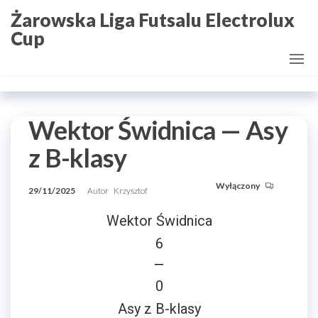
Przejdź
Żarowska Liga Futsalu Electrolux
do
Cup
treści
Wektor Świdnica — Asy
z B-klasy
Wyłączony
29/11/2025
Autor
Krzysztof
Wektor Świdnica
6
—
0
Asy z B-klasy