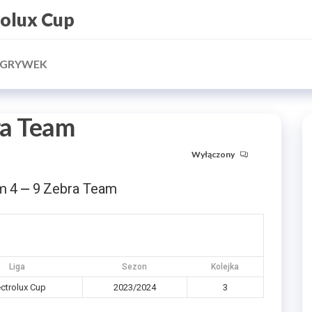
rolux Cup
ZGRYWEK
ra Team
Wyłączony
m
4
9
Zebra Team
—
Liga
Sezon
Kolejka
ectrolux Cup
2023/2024
3