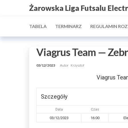
Przejdź
Żarowska Liga Futsalu Elect
do
treści
TABELA
TERMINARZ
REGULAMIN RO
Viagrus Team — Zeb
03/12/2023
Autor
Krzysztof
Viagrus Tea
Szczegóły
Data
Czas
03/12/2023
16:00
El