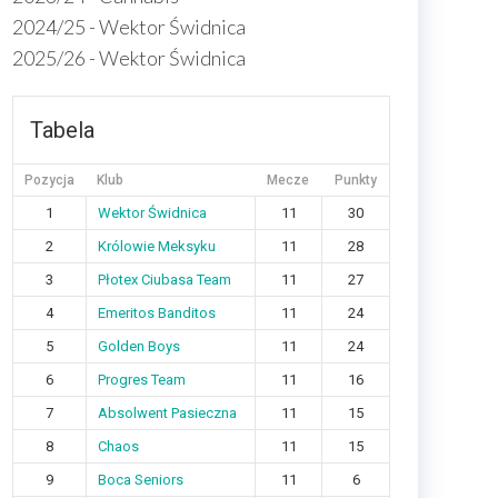
2024/25 - Wektor Świdnica
2025/26 - Wektor Świdnica
Tabela
Pozycja
Klub
Mecze
Punkty
1
Wektor Świdnica
11
30
2
Królowie Meksyku
11
28
3
Płotex Ciubasa Team
11
27
4
Emeritos Banditos
11
24
5
Golden Boys
11
24
6
Progres Team
11
16
7
Absolwent Pasieczna
11
15
8
Chaos
11
15
9
Boca Seniors
11
6