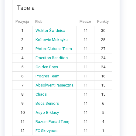
Tabela
Pozycja
Klub
Mecze
Punkty
1
Wektor Świdnica
11
30
2
Królowie Meksyku
11
28
3
Płotex Ciubasa Team
11
27
4
Emeritos Banditos
11
24
5
Golden Boys
11
24
6
Progres Team
11
16
7
Absolwent Pasieczna
11
15
8
Chaos
11
15
9
Boca Seniors
11
6
10
Asy z B-klasy
11
5
11
Razem Ponad Tonę
11
4
12
FC Skrzypas
11
1