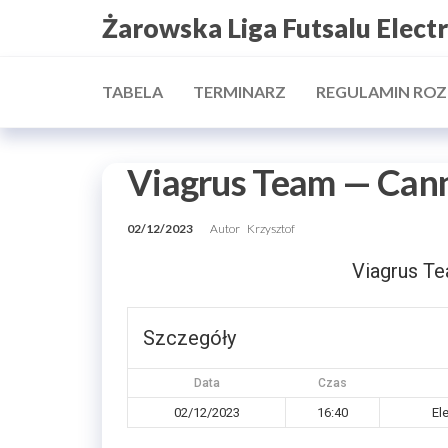
Przejdź
Żarowska Liga Futsalu Elect
do
treści
TABELA
TERMINARZ
REGULAMIN RO
Viagrus Team — Can
02/12/2023
Autor
Krzysztof
Viagrus T
Szczegóły
Data
Czas
02/12/2023
16:40
El