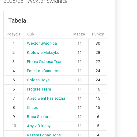
2025/26 - Wektor Świdnica
Tabela
Pozycja
Klub
Mecze
Punkty
1
Wektor Świdnica
11
30
2
Królowie Meksyku
11
28
3
Płotex Ciubasa Team
11
27
4
Emeritos Banditos
11
24
5
Golden Boys
11
24
6
Progres Team
11
16
7
Absolwent Pasieczna
11
15
8
Chaos
11
15
9
Boca Seniors
11
6
10
Asy z B-klasy
11
5
11
Razem Ponad Tonę
11
4