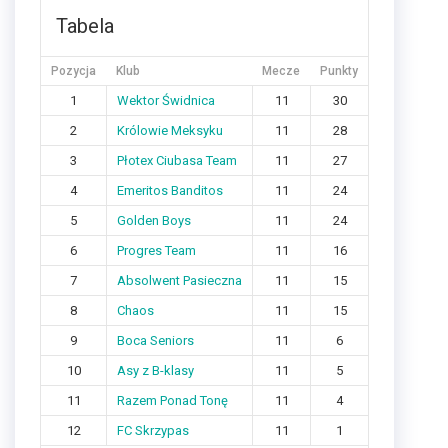
Tabela
Pozycja
Klub
Mecze
Punkty
1
Wektor Świdnica
11
30
2
Królowie Meksyku
11
28
3
Płotex Ciubasa Team
11
27
4
Emeritos Banditos
11
24
5
Golden Boys
11
24
6
Progres Team
11
16
7
Absolwent Pasieczna
11
15
8
Chaos
11
15
9
Boca Seniors
11
6
10
Asy z B-klasy
11
5
11
Razem Ponad Tonę
11
4
12
FC Skrzypas
11
1