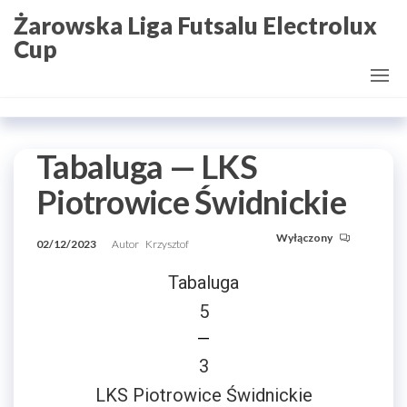
Przejdź
Żarowska Liga Futsalu Electrolux
do
Cup
treści
Tabaluga — LKS
Piotrowice Świdnickie
Wyłączony
02/12/2023
Autor
Krzysztof
Tabaluga
5
—
3
LKS Piotrowice Świdnickie