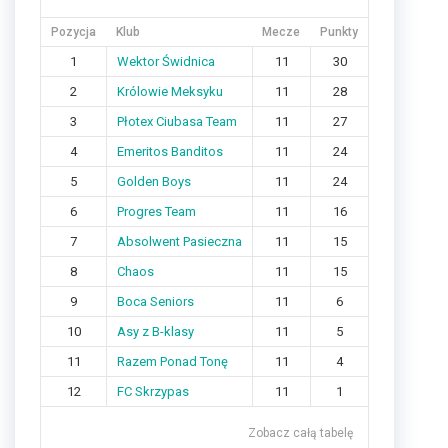
Pozycja
Klub
Mecze
Punkty
1
Wektor Świdnica
11
30
2
Królowie Meksyku
11
28
3
Płotex Ciubasa Team
11
27
4
Emeritos Banditos
11
24
5
Golden Boys
11
24
6
Progres Team
11
16
7
Absolwent Pasieczna
11
15
8
Chaos
11
15
9
Boca Seniors
11
6
10
Asy z B-klasy
11
5
11
Razem Ponad Tonę
11
4
12
FC Skrzypas
11
1
Zobacz całą tabelę