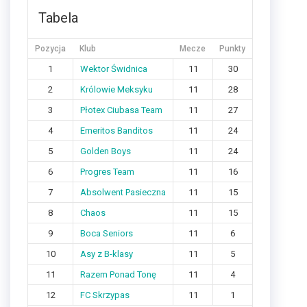
Tabela
Pozycja
Klub
Mecze
Punkty
1
Wektor Świdnica
11
30
2
Królowie Meksyku
11
28
3
Płotex Ciubasa Team
11
27
4
Emeritos Banditos
11
24
5
Golden Boys
11
24
6
Progres Team
11
16
7
Absolwent Pasieczna
11
15
8
Chaos
11
15
9
Boca Seniors
11
6
10
Asy z B-klasy
11
5
11
Razem Ponad Tonę
11
4
12
FC Skrzypas
11
1