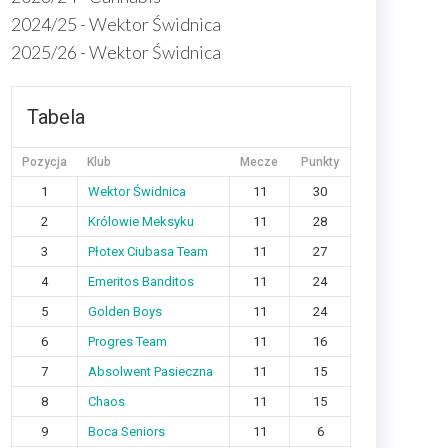
2024/25 - Wektor Świdnica
2025/26 - Wektor Świdnica
Tabela
Pozycja
Klub
Mecze
Punkty
1
Wektor Świdnica
11
30
2
Królowie Meksyku
11
28
3
Płotex Ciubasa Team
11
27
4
Emeritos Banditos
11
24
5
Golden Boys
11
24
6
Progres Team
11
16
7
Absolwent Pasieczna
11
15
8
Chaos
11
15
9
Boca Seniors
11
6