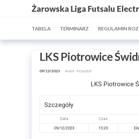
Przejdź
Żarowska Liga Futsalu Elect
do
treści
TABELA
TERMINARZ
REGULAMIN RO
LKS Piotrowice Świd
09/12/2023
Autor
Krzysztof
LKS Piotrowice Ś
Szczegóły
Data
Czas
09/12/2023
15:20
El