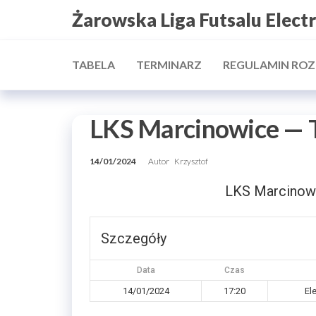
Przejdź
Żarowska Liga Futsalu Elect
do
treści
TABELA
TERMINARZ
REGULAMIN RO
LKS Marcinowice — 
14/01/2024
Autor
Krzysztof
LKS Marcinow
Szczegóły
Data
Czas
14/01/2024
17:20
El