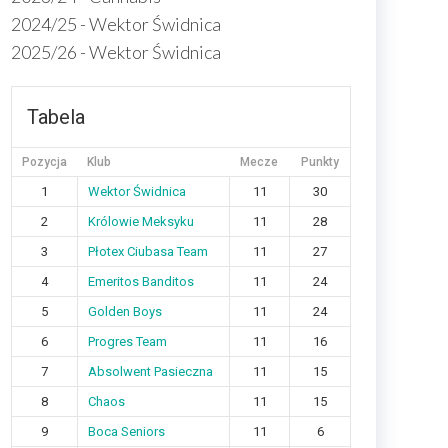
2024/25 - Wektor Świdnica
2025/26 - Wektor Świdnica
Tabela
Pozycja
Klub
Mecze
Punkty
1
Wektor Świdnica
11
30
2
Królowie Meksyku
11
28
3
Płotex Ciubasa Team
11
27
4
Emeritos Banditos
11
24
5
Golden Boys
11
24
6
Progres Team
11
16
7
Absolwent Pasieczna
11
15
8
Chaos
11
15
9
Boca Seniors
11
6