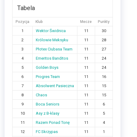
Tabela
Pozycja
Klub
Mecze
Punkty
1
Wektor Świdnica
11
30
2
Królowie Meksyku
11
28
3
Płotex Ciubasa Team
11
27
4
Emeritos Banditos
11
24
5
Golden Boys
11
24
6
Progres Team
11
16
7
Absolwent Pasieczna
11
15
8
Chaos
11
15
9
Boca Seniors
11
6
10
Asy z B-klasy
11
5
11
Razem Ponad Tonę
11
4
12
FC Skrzypas
11
1