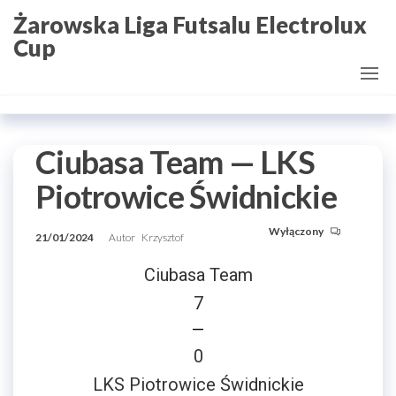
Przejdź
Żarowska Liga Futsalu Electrolux
do
Cup
treści
Ciubasa Team — LKS
Piotrowice Świdnickie
Wyłączony
21/01/2024
Autor
Krzysztof
Ciubasa Team
7
—
0
LKS Piotrowice Świdnickie