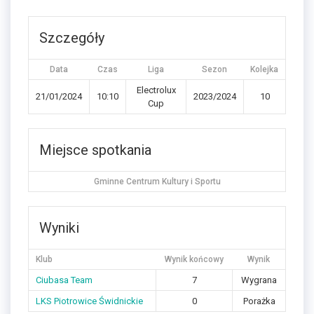
Szczegóły
Data
Czas
Liga
Sezon
Kolejka
Electrolux
21/01/2024
10:10
2023/2024
10
Cup
Miejsce spotkania
Gminne Centrum Kultury i Sportu
Wyniki
Klub
Wynik końcowy
Wynik
Ciubasa Team
7
Wygrana
LKS Piotrowice Świdnickie
0
Porażka