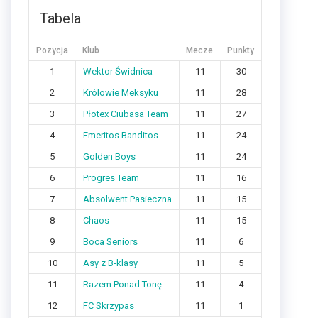
Tabela
Pozycja
Klub
Mecze
Punkty
1
Wektor Świdnica
11
30
2
Królowie Meksyku
11
28
3
Płotex Ciubasa Team
11
27
4
Emeritos Banditos
11
24
5
Golden Boys
11
24
6
Progres Team
11
16
7
Absolwent Pasieczna
11
15
8
Chaos
11
15
9
Boca Seniors
11
6
10
Asy z B-klasy
11
5
11
Razem Ponad Tonę
11
4
12
FC Skrzypas
11
1