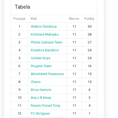
Tabela
Pozycja
Klub
Mecze
Punkty
1
Wektor Świdnica
11
30
2
Królowie Meksyku
11
28
3
Płotex Ciubasa Team
11
27
4
Emeritos Banditos
11
24
5
Golden Boys
11
24
6
Progres Team
11
16
7
Absolwent Pasieczna
11
15
8
Chaos
11
15
9
Boca Seniors
11
6
10
Asy z B-klasy
11
5
11
Razem Ponad Tonę
11
4
12
FC Skrzypas
11
1