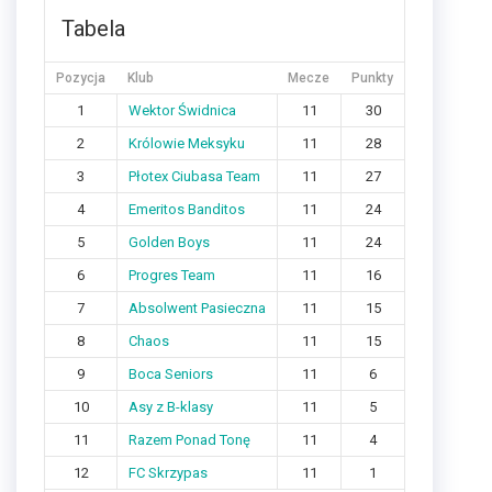
Tabela
Pozycja
Klub
Mecze
Punkty
1
Wektor Świdnica
11
30
2
Królowie Meksyku
11
28
3
Płotex Ciubasa Team
11
27
4
Emeritos Banditos
11
24
5
Golden Boys
11
24
6
Progres Team
11
16
7
Absolwent Pasieczna
11
15
8
Chaos
11
15
9
Boca Seniors
11
6
10
Asy z B-klasy
11
5
11
Razem Ponad Tonę
11
4
12
FC Skrzypas
11
1