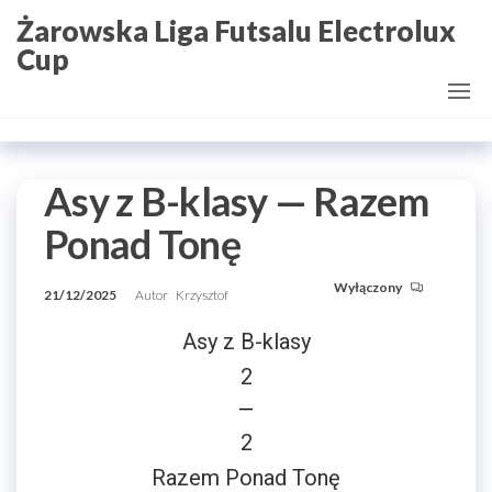
Przejdź
Żarowska Liga Futsalu Electrolux
do
Cup
treści
Asy z B-klasy — Razem
Ponad Tonę
Wyłączony
21/12/2025
Autor
Krzysztof
Asy z B-klasy
2
—
2
Razem Ponad Tonę