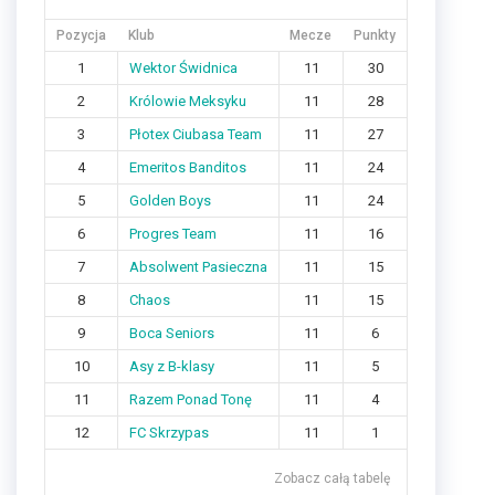
Pozycja
Klub
Mecze
Punkty
1
Wektor Świdnica
11
30
2
Królowie Meksyku
11
28
3
Płotex Ciubasa Team
11
27
4
Emeritos Banditos
11
24
5
Golden Boys
11
24
6
Progres Team
11
16
7
Absolwent Pasieczna
11
15
8
Chaos
11
15
9
Boca Seniors
11
6
10
Asy z B-klasy
11
5
11
Razem Ponad Tonę
11
4
12
FC Skrzypas
11
1
Zobacz całą tabelę