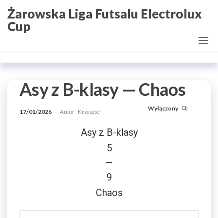
Przejdź
Żarowska Liga Futsalu Electrolux
do
Cup
treści
Asy z B-klasy — Chaos
Wyłączony
17/01/2026
Autor
Krzysztof
Asy z B-klasy
5
—
9
Chaos