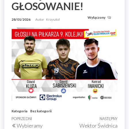
GŁOSOWANIE!
Wyłączony
28/01/2026
Autor
Krzysztof
Kategoria
Bez kategorii
Nawigacja
Poprzedni
POPRZEDNI
NASTĘPNY
Nast
Wybieramy
Wektor Świdnica
wpis
wpis