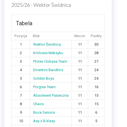
2025/26 - Wektor Świdnica
Tabela
Pozycja
Klub
Mecze
Punkty
1
Wektor Świdnica
11
30
2
Królowie Meksyku
11
28
3
Płotex Ciubasa Team
11
27
4
Emeritos Banditos
11
24
5
Golden Boys
11
24
6
Progres Team
11
16
7
Absolwent Pasieczna
11
15
8
Chaos
11
15
9
Boca Seniors
11
6
10
Asy z B-klasy
11
5