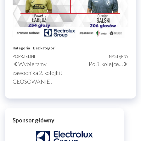
Kategoria
Bez kategorii
Nawigacja
Poprzedni
POPRZEDNI
NASTĘPNY
Nast
Wybieramy
Po 3. kolejce…
wpisu
wpis
wpis
zawodnika 2. kolejki!
GŁOSOWANIE!
Sponsor główny