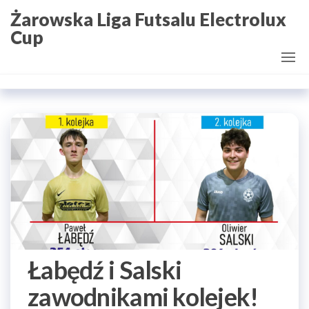
Przejdź
Żarowska Liga Futsalu Electrolux
do
Cup
treści
Łabędź i Salski
zawodnikami kolejek!