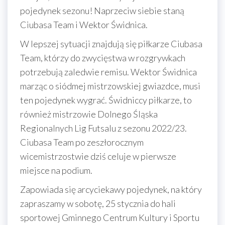
pojedynek sezonu! Naprzeciw siebie staną
Ciubasa Team i Wektor Świdnica.
W lepszej sytuacji znajdują się piłkarze Ciubasa
Team, którzy do zwycięstwa w rozgrywkach
potrzebują zaledwie remisu. Wektor Świdnica
marząc o siódmej mistrzowskiej gwiazdce, musi
ten pojedynek wygrać. Świdniccy piłkarze, to
również
mistrzowie Dolnego Śląska
Regionalnych Lig Futsalu z sezonu 2022/23.
Ciubasa Team po zeszłorocznym
wicemistrzostwie dziś celuje w pierwsze
miejsce na podium.
Zapowiada się arcyciekawy pojedynek, na który
zapraszamy w sobotę, 25 stycznia do hali
sportowej Gminnego Centrum Kultury i Sportu