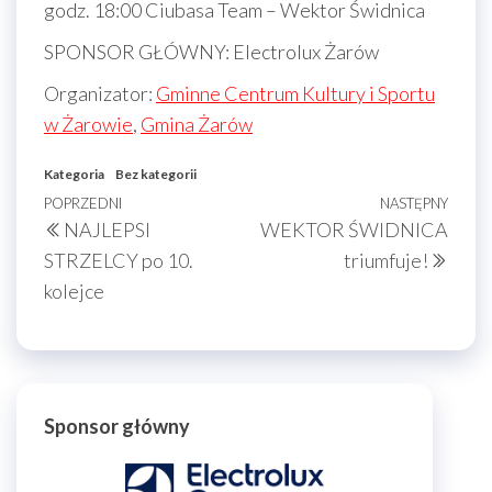
godz. 18:00 Ciubasa Team – Wektor Świdnica
SPONSOR GŁÓWNY: Electrolux Żarów
Organizator:
Gminne Centrum Kultury i Sportu
w Żarowie
,
Gmina Żarów
Kategoria
Bez kategorii
Nawigacja
Poprzedni
POPRZEDNI
NASTĘPNY
Nast
NAJLEPSI
WEKTOR ŚWIDNICA
wpisu
wpis
wpis
STRZELCY po 10.
triumfuje!
kolejce
Sponsor główny