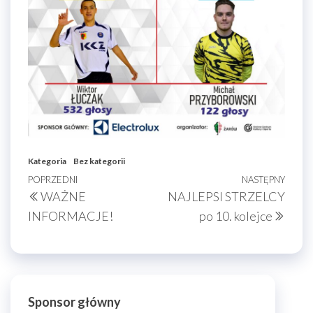
Kategoria
Bez kategorii
Nawigacja
Poprzedni
POPRZEDNI
NASTĘPNY
Nast
WAŻNE
NAJLEPSI STRZELCY
wpisu
wpis
wpis
INFORMACJE!
po 10. kolejce
Sponsor główny