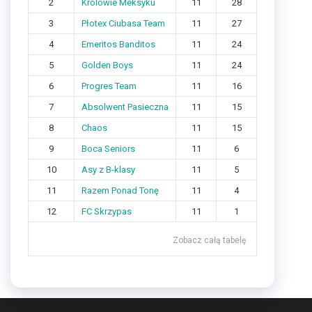
2
Królowie Meksyku
11
28
3
Płotex Ciubasa Team
11
27
4
Emeritos Banditos
11
24
5
Golden Boys
11
24
6
Progres Team
11
16
7
Absolwent Pasieczna
11
15
8
Chaos
11
15
9
Boca Seniors
11
6
10
Asy z B-klasy
11
5
11
Razem Ponad Tonę
11
4
12
FC Skrzypas
11
1
Zobacz całą tabelę