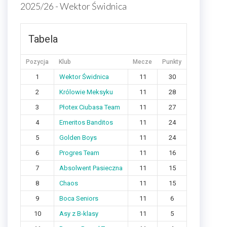
2025/26 - Wektor Świdnica
Tabela
Pozycja
Klub
Mecze
Punkty
1
Wektor Świdnica
11
30
2
Królowie Meksyku
11
28
3
Płotex Ciubasa Team
11
27
4
Emeritos Banditos
11
24
5
Golden Boys
11
24
6
Progres Team
11
16
7
Absolwent Pasieczna
11
15
8
Chaos
11
15
9
Boca Seniors
11
6
10
Asy z B-klasy
11
5