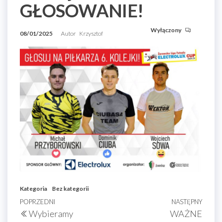
GŁOSOWANIE!
Wyłączony
08/01/2025
Autor
Krzysztof
Kategoria
Bez kategorii
Nawigacja
Poprzedni
POPRZEDNI
NASTĘPNY
Nast
Wybieramy
WAŻNE
wpisu
wpis
wpis