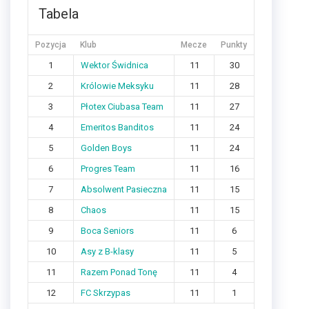
Tabela
Pozycja
Klub
Mecze
Punkty
1
Wektor Świdnica
11
30
2
Królowie Meksyku
11
28
3
Płotex Ciubasa Team
11
27
4
Emeritos Banditos
11
24
5
Golden Boys
11
24
6
Progres Team
11
16
7
Absolwent Pasieczna
11
15
8
Chaos
11
15
9
Boca Seniors
11
6
10
Asy z B-klasy
11
5
11
Razem Ponad Tonę
11
4
12
FC Skrzypas
11
1