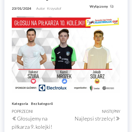
Wyłączony
23/01/2024
Autor
Krzysztof
Kategoria
Bez kategorii
Nawigacja
Poprzedni
POPRZEDNI
NASTĘPNY
Nast
Głosujemy na
Najlepsi strzelcy!
wpisu
wpis
wpis
piłkarza 9. kolejki!