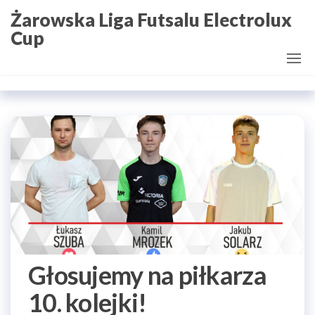
Przejdź
Żarowska Liga Futsalu Electrolux
do
Cup
treści
Głosujemy na piłkarza
10. kolejki!