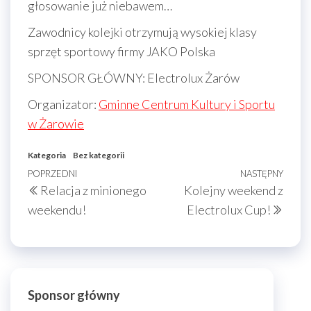
głosowanie już niebawem…
Zawodnicy kolejki otrzymują wysokiej klasy
sprzęt sportowy firmy JAKO Polska
SPONSOR GŁÓWNY: Electrolux Żarów
Organizator:
Gminne Centrum Kultury i Sportu
w Żarowie
Kategoria
Bez kategorii
Nawigacja
Poprzedni
POPRZEDNI
NASTĘPNY
Nast
Relacja z minionego
Kolejny weekend z
wpisu
wpis
wpis
weekendu!
Electrolux Cup!
Sponsor główny