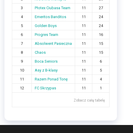
3
Płotex Ciubasa Team
11
27
4
Emeritos Banditos
11
24
5
Golden Boys
11
24
6
Progres Team
11
16
7
Absolwent Pasieczna
11
15
8
Chaos
11
15
9
Boca Seniors
11
6
10
Asy z B-klasy
11
5
11
Razem Ponad Tonę
11
4
12
FC Skrzypas
11
1
Zobacz całą tabelę